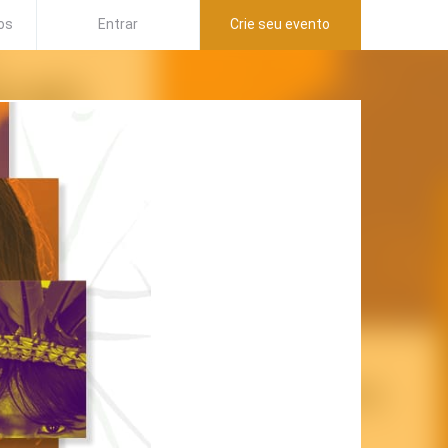
os
Entrar
Crie seu evento