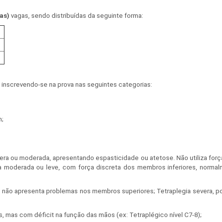
as)
vagas, sendo distribuídas da seguinte forma:
 inscrevendo-se na prova nas seguintes categorias:
m;
vera ou moderada, apresentando espasticidade ou atetose. Não utiliza for
gia moderada ou leve, com força discreta dos membros inferiores, norm
 não apresenta problemas nos membros superiores; Tetraplegia severa, 
 mas com déficit na função das mãos (ex: Tetraplégico nível C7-8);