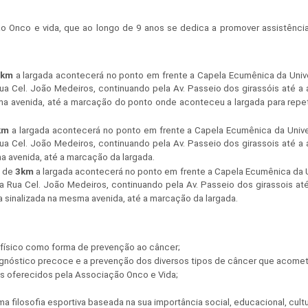
ção Onco e vida, que ao longo de 9 anos se dedica a promover assistênc
0km
a largada acontecerá no ponto em frente a Capela Ecumênica da Unive
Rua Cel. João Medeiros, continuando pela Av. Passeio dos girassóis até a a
sma avenida, até a marcação do ponto onde aconteceu a largada para repeti
km
a largada acontecerá no ponto em frente a Capela Ecumênica da Unive
Rua Cel. João Medeiros, continuando pela Av. Passeio dos girassois até a a
ma avenida, até a marcação da largada.
a de
3km
a largada acontecerá no ponto em frente a Capela Ecumênica da U
a Rua Cel. João Medeiros, continuando pela Av. Passeio dos girassois até 
ia sinalizada na mesma avenida, até a marcação da largada.
o físico como forma de prevenção ao câncer;
iagnóstico precoce e a prevenção dos diversos tipos de câncer que acome
ios oferecidos pela Associação Onco e Vida;
ma filosofia esportiva baseada na sua importância social, educacional, cult