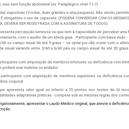
 mas sem função abdominal (ex: Paraplégico nível T1-7).
das esportivas (3 rodas, duas grandes e uma pequena). Não sendo permitid
iros. É obrigatório o uso de capacete. (PODERÁ CONVERSAR COM OS ME
A, DEVERÁ SER REGISTRADA COM A ASSINATURA DE TODOS).
apresenta percepção luminosa ou que tem a capacidade de perceber uma f
oriamente, com o auxílio de um atleta-guia; · Participante com baixa visã
e 2/60 ou campo visual de até 5 graus – se optar por não correr com o atl
dade visual variando entre 2/60 e 6/60 pés ou campo visual de até 20 gra
rticipante com amputação de membros inferiores ou deficiência com limit
o poderá usar muletas ou andador.
participante com amputação de membros superiores ou deficiência com 
brio corporal.
ue apresenta valor igual ou inferior a 75 pontos nos testes de QI recon
bilidades adaptativas práticas - compete sob as mesmas regras dos corr
rigatoriamente, apresentar o Laudo Médico original, que ateste a deficiênc
crição.