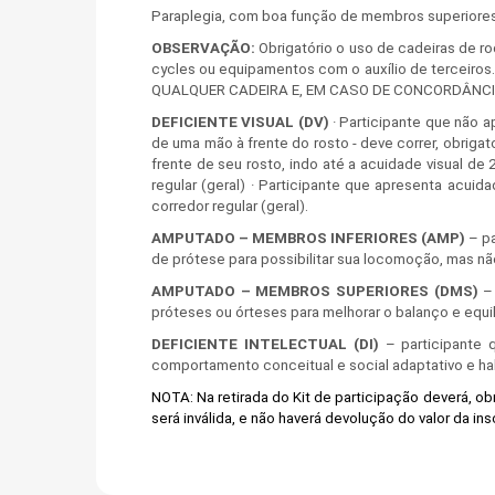
Paraplegia, com boa função de membros superiores,
OBSERVAÇÃO:
Obrigatório o uso de cadeiras de ro
cycles ou equipamentos com o auxílio de terce
QUALQUER CADEIRA E, EM CASO DE CONCORDÂNCI
DEFICIENTE VISUAL (DV)
· Participante que não 
de uma mão à frente do rosto - deve correr, obrigat
frente de seu rosto, indo até a acuidade visual d
regular (geral) · Participante que apresenta acui
corredor regular (geral).
AMPUTADO – MEMBROS INFERIORES (AMP)
– pa
de prótese para possibilitar sua locomoção, mas nã
AMPUTADO – MEMBROS SUPERIORES (DMS)
– 
próteses ou órteses para melhorar o balanço e equilí
DEFICIENTE INTELECTUAL (DI)
– participante q
comportamento conceitual e social adaptativo e ha
NOTA: Na retirada do Kit de participação deverá, ob
será inválida, e não haverá devolução do valor da ins