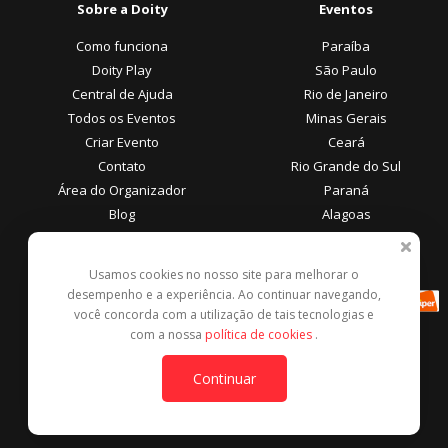
Sobre a Doity
Eventos
Como funciona
Paraíba
Doity Play
São Paulo
Central de Ajuda
Rio de Janeiro
Todos os Eventos
Minas Gerais
Criar Evento
Ceará
Contato
Rio Grande do Sul
Área do Organizador
Paraná
Blog
Alagoas
Área do Participante
Formas de Pagamento
Usamos cookies no nosso site para melhorar o
desempenho e a experiência. Ao continuar navegando,
Central de Ajuda
você concorda com a utilização de tais tecnologias e
Denunciar este evento
com a nossa
política de cookies
.
Contato
Continuar