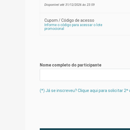
Disponível até 31/12/2026 às 23:59
[Instalações para Terminação de Cord
Cupom / Código de acesso
Informe o código para acessar o lote
promocional
[Instalações para Terminação de Cord
Ferreira
[Principais doenças que acometem cor
Nome completo do participante
[Principais doenças que acometem co
(*) Já se inscreveu? Clique aqui para solicitar 2
[Principais doenças que acometem cor
[Vantagens do Confinamento em Relaç
Profº Dr. Evandro Maia Ferreira