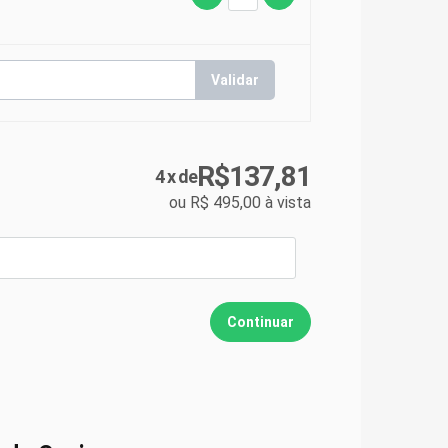
o Maia Ferreira
27:44
Validar
es - Profº Dr. Evandro Maia
34:06
R$
137,81
4 x de
ki Biava
48:35
ou R$
495,00
à vista
24:31
ski Biava
58:00
 as vantagens e limitações?
45:01