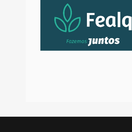
[Vantagens do Confinamento em Relaç
- Profº Dr. Evandro Maia Ferreira
[Vantagens do Confinamento em Relaç
Dr. Evandro Maia Ferreira
[Exigências Nutricionais de Cordeiros
[Exigências Nutricionais de Cordeiros]
[Exigências Nutricionais de Cordeiros] 
[Manejo na Fase de Cria Para Abate Pr