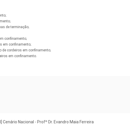
nto;
amento;
mas de terminação;
 em confinamento;
os em confinamento;
o de cordeiros em confinamento;
deiros em confinamento.
l] Cenário Nacional - Profº Dr. Evandro Maia Ferreira