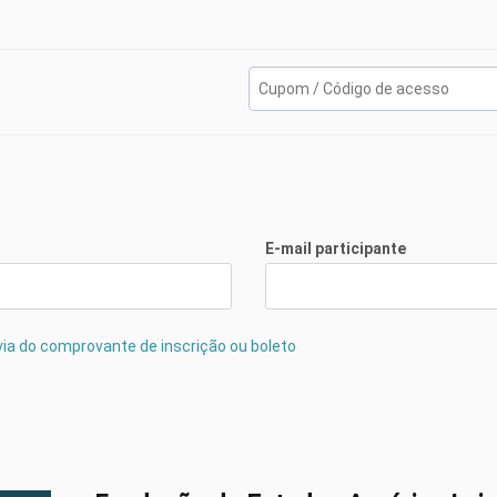
eiros em Confinamento] Instalações e equipamentos - Profº Dr. Evandr
eiros em Confinamento] Tipos de Piso e Dimensionamento de Instalaçõ
deiros em confinamento] Doeças Bacterianas - Drª Janaina Socolovs
E-mail participante
rdeiros em confinamento] Zoonoses - Drª Janaina Socolovski Biava
ª via do comprovante de inscrição ou boleto
deiros em confinamento] Doenças Parasitárias - Drª Janaina Socolov
ão a Outros Sistemas de Terminação] Terminação de ordeiros, quais