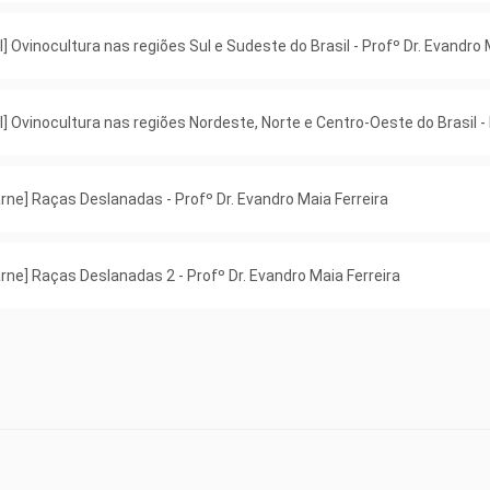
l] Ovinocultura nas regiões Sul e Sudeste do Brasil - Profº Dr. Evandro 
l] Ovinocultura nas regiões Nordeste, Norte e Centro-Oeste do Brasil - 
ne] Raças Deslanadas - Profº Dr. Evandro Maia Ferreira
ne] Raças Deslanadas 2 - Profº Dr. Evandro Maia Ferreira
ne] SRD e Cruzamentos - Profº Dr. Evandro Maia Ferreira
iros em Confinamento] Considerações iniciais sobre o planejamento d