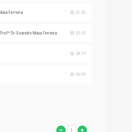
Maia Ferreira
31:42
Profº Dr. Evandro Maia Ferreira
33:43
38:37
36:00
30:46
as instalações - Profº Dr.
24:02