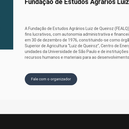
Fundação de Estudos Agrários Luiz
ão a Outros Sistemas de Terminação] Confinamento vs. Pasto exclus
A Fundação de Estudos Agrários Luiz de Queiroz (FEALQ) 
fins lucrativos, com autonomia administrativa e finance
ão a Outros Sistemas de Terminação]Suplementação de cordeiros a 
em 30 de dezembro de 1976, constituindo-se como órgão 
Superior de Agricultura “Luiz de Queiroz”, Centro de Ener
unidades da Universidade de São Paulo e de instituições
recursos humanos e materiais para ao desenvolvimento 
] Fatores que afetam a exigência e o consumo de matéria seca - Dr. Dan
Fale com o organizador
 Exigências energéticas de cordeiros - Dr. Daniel Montanher Polizel
Exigências proteicas de cordeiros - Dr. Daniel Montanher Polizel
ecoce de Cordeiros em Confinamento] Manejo da ovelha pré-parto, cui