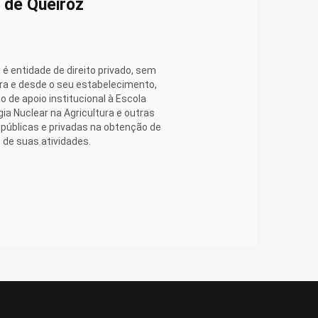
 de Queiroz
ivo na terminação de cordeiros
23:30
é entidade de direito privado, sem
ira e desde o seu estabelecimento,
pasto como estratégia - Profº
de apoio institucional à Escola
28:16
gia Nuclear na Agricultura e outras
 públicas e privadas na obtenção de
de suas atividades.
iel Montanher Polizel
28:44
28:22
30:37
dados iniciais com os cordeiros
26:55