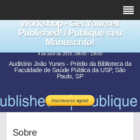
Workshop - Get Yourself
Published! / Publique seu
Manuscrito!
4 de abril de 2016, 08h30 - 13h00
Auditório João Yunes - Prédio da Biblioteca da
Faculdade de Saúde Pública da USP, São
Paulo, SP
Inscreva-se agora!
Sobre