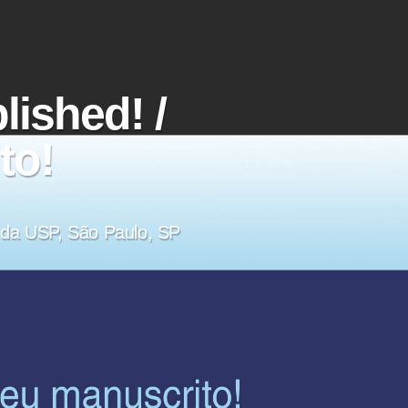
lished! /
to!
a da USP, São Paulo, SP