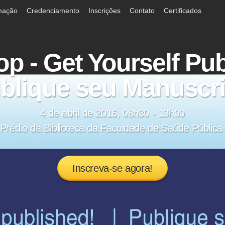
mação
Credenciamento
Inscrições
Contato
Certificados
 - Get Yourself Pub
blique seu Manuscri
4 de abril de 2016, 08h30 - 13h00
 Prédio da Biblioteca da Faculdade de Saúde Públic
Inscreva-se agora!