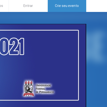
os
Entrar
Crie seu evento