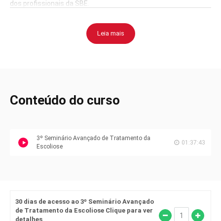
dos profissionais da SBE.
Junte-se a nós neste encontro incrível, excepcionalmente de
forma gratuita!
Leia mais
Conteúdo do curso
3º Seminário Avançado de Tratamento da
01:37:43
Escoliose
30 dias de acesso ao 3º Seminário Avançado
de Tratamento da Escoliose Clique para ver
detalhes