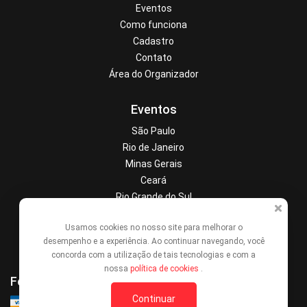
Eventos
Como funciona
Cadastro
Contato
Área do Organizador
Eventos
São Paulo
Rio de Janeiro
Minas Gerais
Ceará
Rio Grande do Sul
Paraná
Usamos cookies no nosso site para melhorar o
Alagoas
desempenho e a experiência. Ao continuar navegando, você
Pernambuco
concorda com a utilização de tais tecnologias e com a
nossa
política de cookies
.
Formas de Pagamento
Continuar