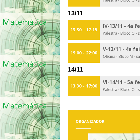
Palestra
·
Bloco O - s
13/11
IV-13/11 - 4a f
13:30 - 17:15
Palestra
·
Bloco O - s
V-13/11 - 4a fe
19:00 - 22:00
Oficina
·
Bloco M - sa
14/11
VI-14/11 - 5a f
13:30 - 17:00
Palestra
·
Bloco O - s
ORGANIZADOR