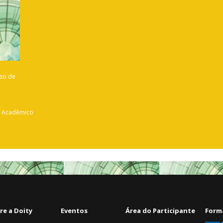
rso de
o Acadêmico
re a Doity
Eventos
Área do Participante
Form