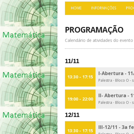
HOME
INFORMAÇÕES
PRO
PROGRAMAÇÃO
Calendário de atividades do evento
11/11
I-Abertura - 11
13:30 - 17:15
Palestra
·
Bloco O - s
II- Abertura - 
19:00 - 22:00
Palestra
·
Bloco O - s
12/11
III-12/11 - 3a f
13:30 - 17:15