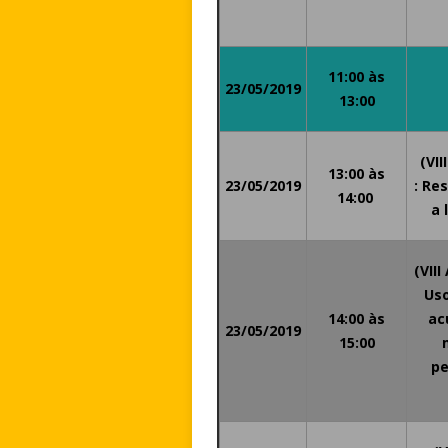
11:00 às
23/05/2019
13:00
(VII
13:00 às
23/05/2019
: Re
14:00
a 
(VII
Us
14:00 às
ac
23/05/2019
15:00
pe