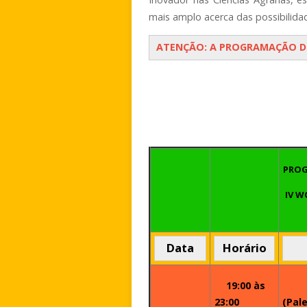
mais amplo acerca das possibilid
ATENÇÃO: A PROGRAMAÇÃO D
PRO
IV W
Data
Horário
19:00 às
23:00
(Pal