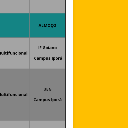
ALMOÇO
IF Goiano
Multifuncional
Campus Iporá
UEG
Multifuncional
Campus Iporá