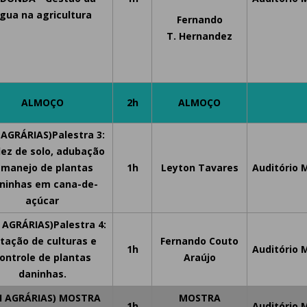
gua na agricultura
Fernando
T.
Hernandez
ALMOÇO
2h
ALMOÇO
I AGRÁRIAS)Palestra 3:
dez de solo, adubação
 manejo de plantas
1h
Leyton Tavares
Auditório 
ninhas em cana-de-
açúcar
I AGRÁRIAS)Palestra 4:
tação de culturas e
Fernando Couto
1h
Auditório 
ontrole de plantas
Araújo
daninhas.
II AGRÁRIAS) MOSTRA
MOSTRA
1h
Auditório 