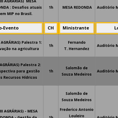
VIII AGRÁRIAS) MESA
NDA : Desafios atuais
1h
MESA REDONDA
Auditório 
em MIP no Brasil.
b-Evento
CH
Ministrante
L
I AGRÁRIAS) Palestra 1:
Fernando
1h
Auditório 
vação na agricultura
T.
Hernandez
I AGRÁRIAS) Palestra 2:
Salomão de
spectiva para gestão
1h
Auditório 
Souza Medeiros
s Recursos Hídricos
Salomão de
Souza Medeiros
Frederico Antonio
III AGRÁRIAS) - MESA
Louleiro
DONDA - Gestão da
1h
Auditório 