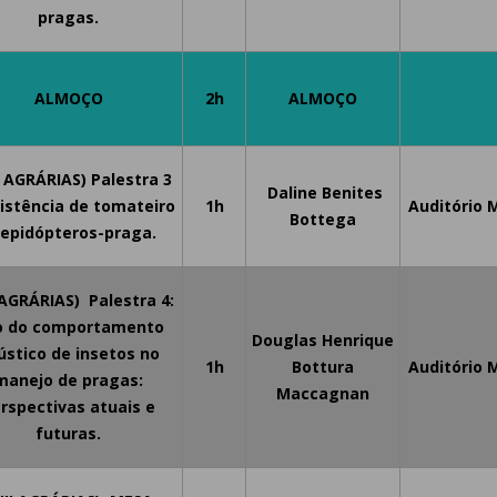
pragas.
ALMOÇO
2h
ALMOÇO
I AGRÁRIAS) Palestra 3
Daline Benites
sistência de tomateiro
1h
Auditório 
Bottega
lepidópteros-praga.
I AGRÁRIAS) Palestra 4:
o do comportamento
Douglas Henrique
ústico de insetos no
1h
Bottura
Auditório 
manejo de pragas:
Maccagnan
rspectivas atuais e
futuras.