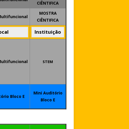
CIÊNTIFICA
MOSTRA
Multifuncional
CIÊNTIFICA
ocal
Instituição
ultifuncional
STEM
Mini Auditório
tório Bloco E
Bloco E