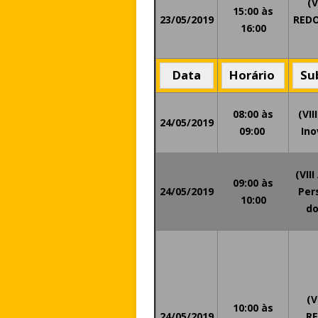
(
15:00 às
23/05/2019
REDO
16:00
Data
Horário
Su
08:00 às
(VII
24/05/2019
09:00
Ino
(VII
09:00 às
24/05/2019
Per
10:00
do
(V
10:00 às
24/05/2019
RE