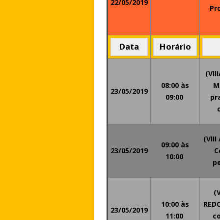
22/05/2019
Pr
Data
Horário
(VII
08:00 às
M
23/05/2019
09:00
pr
(VII
09:00 às
23/05/2019
C
10:00
p
(
10:00 às
REDO
23/05/2019
11:00
co