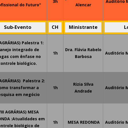
3h
Auditório
ofissional do Futuro"
Alencar
Sub-Evento
CH
Ministrante
L
IAGRÁRIAS) Palestra 1:
anejo integrado de
Dra. Flávia Rabelo
1h
Auditório 
agas com ênfase no
Barbosa
controle biológico.
I AGRÁRIAS) Palestra 2:
Rizia SIlva
omo transformar a
1h
Auditório 
Andrade
esquisa em negócio
VIII AGRÁRIAS) MESA
NDA :Atualidades em
1h
MESA REDONDA
Auditório 
ntrole biológico de