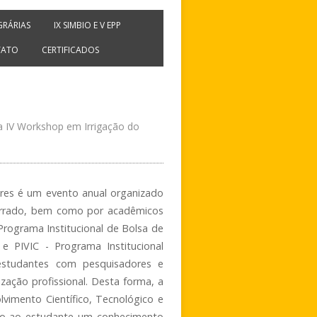
AGRÁRIAS
IX SIMBIO E V EPP
TATO
CERTIFICADOS
ia IV Workshop em Irrigação do
eres é um evento anual organizado
errado, bem como por acadêmicos
Programa Institucional de Bolsa de
a e PIVIC - Programa Institucional
s estudantes com pesquisadores e
zação profissional. Desta forma, a
imento Científico, Tecnológico e
ando ao estudante um conhecimento