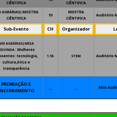
CIÊNTIFICA
CIÊNTIFICA
II AGRÁRIAS) MOSTRA
MOSTRA
1h
Auditório 
CIÊNTIFICA
CIÊNTIFICA
Sub-Evento
CH
Organizador
L
(VIII AGRÁRIAS)
MESA
Mulheres
EDONDA -
poentes: tecnologia,
Auditório
M
1.5h
STEM
cultura,ética e
transparência
PREMIAÇÃO E
__
__
Mini Audi
ENCERRAMENTO