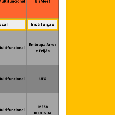
Multifuncional
BizMeet
ocal
Instituição
Embrapa Arroz
Multifuncional
e Feijão
Multifuncional
UFG
MESA
Multifuncional
REDONDA