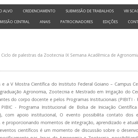
O ALVO
CREDENCIAMENTO
SUBMISSÃO DE TRABALHOS
VIII SC
MISSÃO CENTRAL
ANAIS
PATROCINADORES
EDIÇÕES
CON
II Ciclo de palestras da Zootecnia IX Semana Acadêmica de Agronom
s e a V Mostra Científica do Instituto Federal Goiano – Campus C
 graduação Agronomia, Zootecnia e Mestrado em Irrigação do C
antes do corpo docente e pelos Programas Institucionais (PIBITI - 
, PIBIC - Programa Institucional de Bolsa de Iniciação Científic
ica), com apoio institucional, O evento possibilita contato do
as, e proporcionando momentos de integração, aprendizado e atuali
eventos científicos é um momento de discussão sobre o desenvolv
especificamente nas áreas de Agronomia e Zootecnia, possibilit