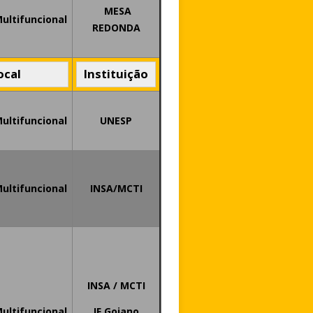
MESA
Multifuncional
REDONDA
ocal
Instituição
Multifuncional
UNESP
Multifuncional
INSA/MCTI
INSA / MCTI
Multifuncional
IF Goiano