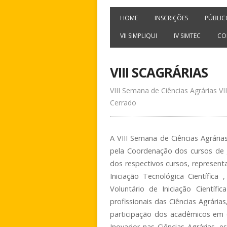
HOME
INSCRIÇÕES
PÚBLIC
VII SIMPLIQUI
IV SIMTEC
CO
VIII SCAGRÁRIAS
VIII Semana de Ciências Agrárias V
Cerrado
A VIII Semana de Ciências Agrária
pela Coordenação dos cursos de
dos respectivos cursos, represent
Iniciação Tecnológica Científica 
Voluntário de Iniciação Científ
profissionais das Ciências Agrári
participação dos acadêmicos em 
Inovador nas Ciências Agrárias, 