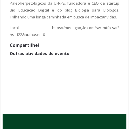
Paleoherpetológicos da UFRPE, fundadora e CEO da startup
Bio Educação Digital e do blog Biologia para Biólogos.
Trilhando uma longa caminhada em busca de impactar vidas.
Local: https://meet.google.com/swi-mtfb-sat?
hs=122&authuser=0
Compartilhe!
Outras atividades do evento
Divulgação científica e diversidade
Divulgação científica sem firula: podcasts e a reinvenção do rádio
Como virei Baleia? Do sonho de criança à carreira de bióloga
marinha.
A cientista que se tornou mãe: Diálogos sobre a interface entre
maternagem e Ciência