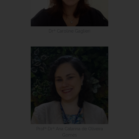
Drª Caroline Gaglieri
Profª Drª Ana Catarina de Oliveira
Gomes