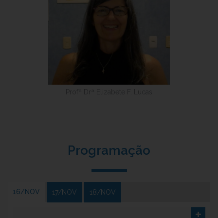
Profª Drª Elizabete F. Lucas
Programação
16/NOV
17/NOV
18/NOV