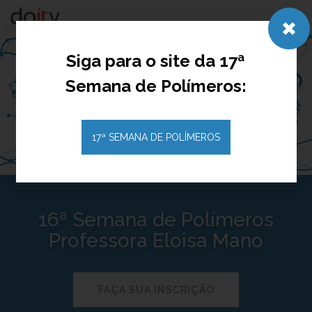
Togg
navig
Siga para o site da 17ª
Semana de Polímeros:
17ª SEMANA DE POLÍMEROS
16ª Semana de Polímeros
Professora Eloisa Mano
FAÇA SUA INSCRIÇÃO