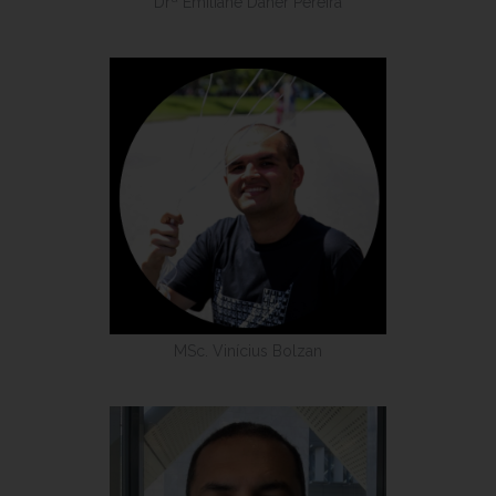
Drª Emiliane Daher Pereira
MSc. Vinícius Bolzan