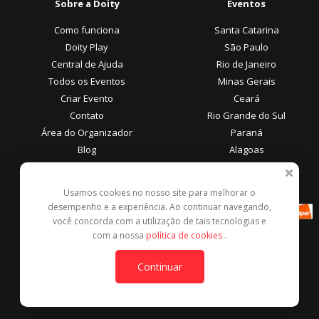
Sobre a Doity
Eventos
Como funciona
Santa Catarina
Doity Play
São Paulo
Central de Ajuda
Rio de Janeiro
Todos os Eventos
Minas Gerais
Criar Evento
Ceará
Contato
Rio Grande do Sul
Área do Organizador
Paraná
Blog
Alagoas
Área do Participante
Formas de Pagamento
Usamos cookies no nosso site para melhorar o
desempenho e a experiência. Ao continuar navegando,
Central de Ajuda
você concorda com a utilização de tais tecnologias e
Denunciar este evento
com a nossa
política de cookies
.
Contato
Continuar