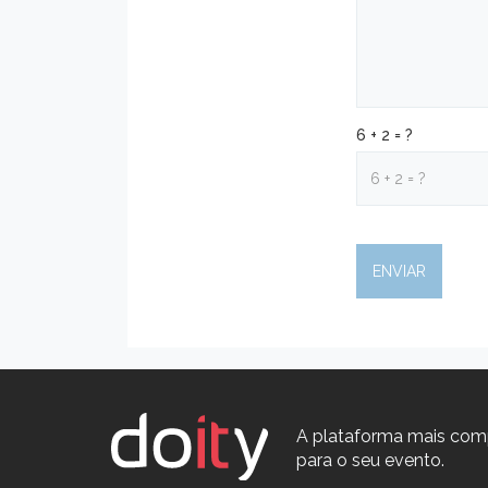
6 + 2 = ?
A plataforma mais com
para o seu evento.