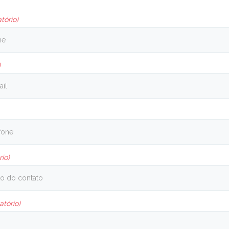
tório)
)
rio)
atório)