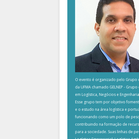
O evento é organizado pelo Grupo 
da UFMA chamado GELNEP - Grupo 
em Logística, Negócios e Engenharia
Esse grupo tem por objetivo foment
e o estudo na área logística e portuá
funcionando como um polo de pesq
contribuindo na formação de recu
para a sociedade. Suas linhas de pe