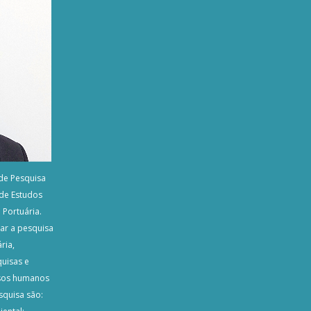
de Pesquisa
de Estudos
 Portuária.
ar a pesquisa
ria,
uisas e
rsos humanos
squisa são: