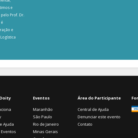
iental;
timos e
pelo Prof. Dr.
 é
ração e
Logística
Doity
Eventos
Área do Participante
Fo
nciona
Maranhão
Central de Ajuda
y
São Paulo
Denunciar este evento
de Ajuda
Rio de Janeiro
Contato
 Eventos
Minas Gerais