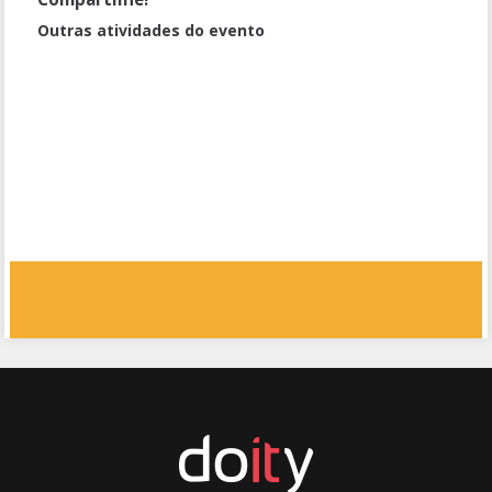
Outras atividades do evento
Entendendo e sendo entendido - habilidades de escuta para a
comunicação assertiva [Renata Kurtz e Dani Prevot]
Como o Management 3.0 se conecta a neurociência, psicologia
positiva e segurança psicológica [Rafa Sampaio]
Jurídico Ágil [Thaís Munaretto e Ewelize Oliveira]
KEYNOTE [David Anderson]