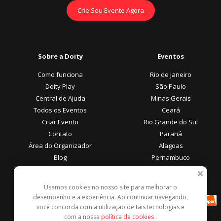
Crie Seu Evento Agora
Sobre a Doity
Eventos
Como funciona
Rio de Janeiro
Doity Play
São Paulo
Central de Ajuda
Minas Gerais
Todos os Eventos
Ceará
Criar Evento
Rio Grande do Sul
Contato
Paraná
Área do Organizador
Alagoas
Blog
Pernambuco
Área do Participante
Formas de Pagamento
Usamos cookies no nosso site para melhorar o
desempenho e a experiência. Ao continuar navegando,
Central de Ajuda
você concorda com a utilização de tais tecnologias e
Denunciar este evento
com a nossa
política de cookies
.