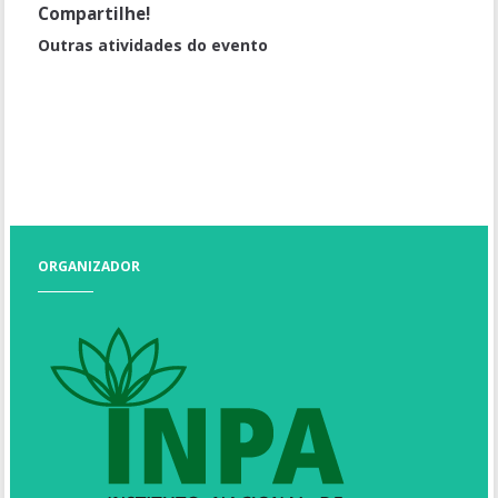
Compartilhe!
Outras atividades do evento
Mariposas e borboletas: importância, beleza e delicadeza
Visita guiada à Casa de Vegetação
Planetário
Polinização: um importante serviço ambiental
ORGANIZADOR