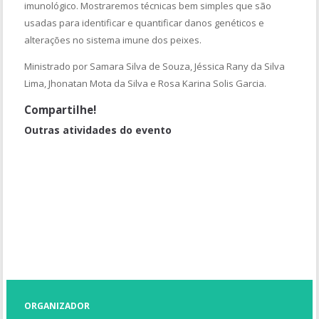
imunológico. Mostraremos técnicas bem simples que são
usadas para identificar e quantificar danos genéticos e
alterações no sistema imune dos peixes.
Ministrado por Samara Silva de Souza, Jéssica Rany da Silva
Lima, Jhonatan Mota da Silva e Rosa Karina Solis Garcia.
Compartilhe!
Outras atividades do evento
O mosquito Aedes aegypti (Diptera: Culicidae) e sua relação com
a Dengue, Chikungunya e Zika vírus
Atividade metabólica dos peixes - Biodiversidade
Oficina de Formação de Multiplicadores da Arca do Gosto (Slow
Food)
Malaria em animais
ORGANIZADOR