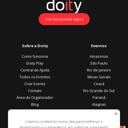
Crie Seu Evento Agora
Sobre a Doity
Eventos
Como funciona
Amazonas
Doity Play
São Paulo
Central de Ajuda
Rio de Janeiro
Todos os Eventos
Minas Gerais
Criar Evento
Ceará
Contato
Rio Grande do Sul
Área do Organizador
Paraná
Blog
Alagoas
Área do Participante
Formas de Pagamento
Usamos cookies no nosso site para melhorar o
desempenho e a experiência. Ao continuar navegando,