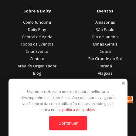
Sobre a Doity
Eventos
Como funciona
Amazonas
Doity Play
São Paulo
Central de Ajuda
Rio de Janeiro
Todos os Eventos
Minas Gerais
Criar Evento
Ceará
Contato
Rio Grande do Sul
Área do Organizador
Paraná
Blog
Alagoas
Área do Participante
Formas de Pagamento
Usamos cookies no nosso site para melhorar o
desempenho e a experiência. Ao continuar navegando,
Central de Ajuda
você concorda com a utilização de tais tecnologias e
Denunciar este evento
com a nossa
política de cookies
.
Contato
Continuar