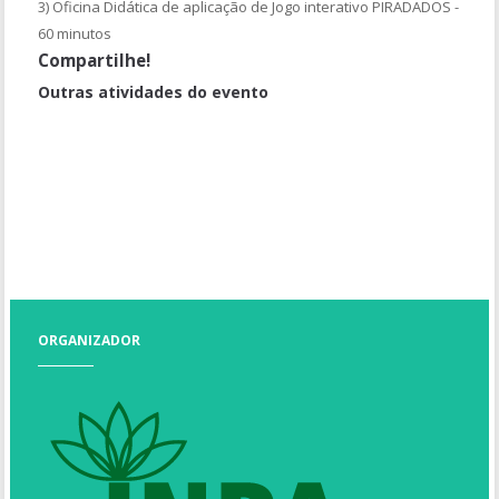
3) Oficina Didática de aplicação de Jogo interativo PIRADADOS -
60 minutos
Compartilhe!
Outras atividades do evento
Observação da Alimentação de Quelônios
Oficina de formação de multiplicadores da Arca do Gosto - Slow
Food
Visita Guiada aos Quelônios
Palestra: Programa de Estagio em Gestão no INPA
ORGANIZADOR