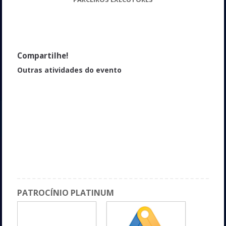
Compartilhe!
Outras atividades do evento
Fórum de Propriedade Intelectual: Uma experiência em
desenvolvimento: O Sistema Regional de Inovação - SRI
Roadsec: Painel de Encerramento
Espaço Sociedade e Ambiente: Palestra, lançamento do livro e
autógrafos: “O maior genocídio da história da humanidade” -
Marcelo Grondin e Moema Viezzer
Industria 4.0
PATROCÍNIO PLATINUM