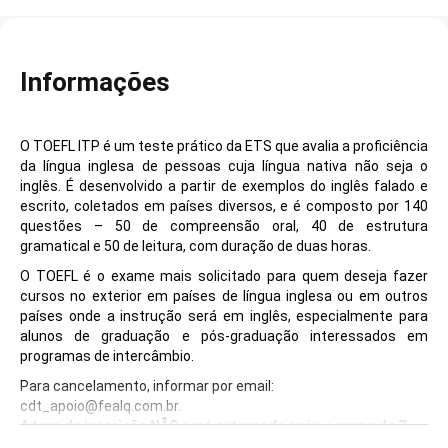
Informações
O TOEFL ITP é um teste prático da ETS que avalia a proficiência
da língua inglesa de pessoas cuja língua nativa não seja o
inglês. É desenvolvido a partir de exemplos do inglês falado e
escrito, coletados em países diversos, e é composto por 140
questões – 50 de compreensão oral, 40 de estrutura
gramatical e 50 de leitura, com duração de duas horas.
O TOEFL é o exame mais solicitado para quem deseja fazer
cursos no exterior em países de língua inglesa ou em outros
países onde a instrução será em inglês, especialmente para
alunos de graduação e pós-graduação interessados em
programas de intercâmbio.
Para cancelamento, informar por email:
cdt_apoio@fealq.com.br.
A taxa de inscrição NÃO será estornada após o prazo de 7
(sete) dias da inscrição
concluída
, conforme previsto em