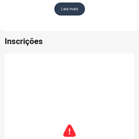
legislação.
Leia mais
EXAME DESTINADO A SERVIDORES E ALUNOS USP.
Alunos deverão comprovar mediante a declaração.
Inscrições