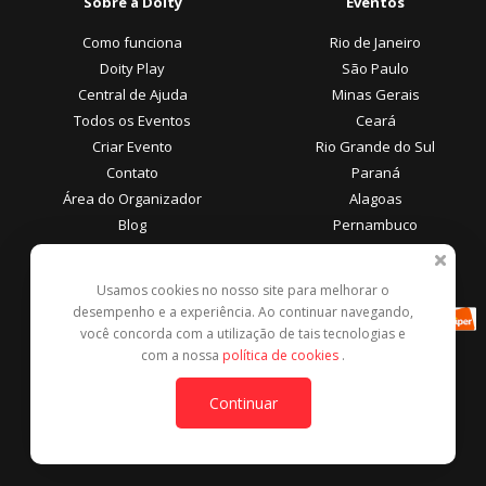
Sobre a Doity
Eventos
Como funciona
Rio de Janeiro
Doity Play
São Paulo
Central de Ajuda
Minas Gerais
Todos os Eventos
Ceará
Criar Evento
Rio Grande do Sul
Contato
Paraná
Área do Organizador
Alagoas
Blog
Pernambuco
Área do Participante
Formas de Pagamento
Usamos cookies no nosso site para melhorar o
desempenho e a experiência. Ao continuar navegando,
Central de Ajuda
você concorda com a utilização de tais tecnologias e
Denunciar este evento
com a nossa
política de cookies
.
Contato
Continuar