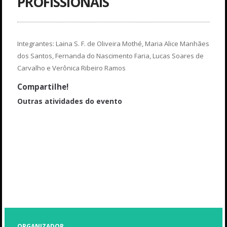
PROFISSIONAIS
Integrantes: Laina S. F. de Oliveira Mothé, Maria Alice Manhães
dos Santos, Fernanda do Nascimento Faria, Lucas Soares de
Carvalho e Verônica Ribeiro Ramos
Compartilhe!
Outras atividades do evento
Minicurso II - Plano de Gerenciamento de Resíduos Sólidos: da
legislação à aplicação
Palestra III - Cadastro Ambiental Rural: Abordagem jurídica e
procedimental
Coffee break
Palestra II - Fiscalização e Controle Ambiental
ORGANIZADOR