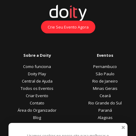
Crie Seu Evento Agora
Sobre a Doity
Eventos
Como funciona
Pernambuco
Doity Play
São Paulo
Central de Ajuda
Rio de Janeiro
Todos os Eventos
Minas Gerais
Criar Evento
Ceará
Contato
Rio Grande do Sul
Área do Organizador
Paraná
Blog
Alagoas
Área do Participante
Formas de Pagamento
Usamos cookies no nosso site para melhorar o