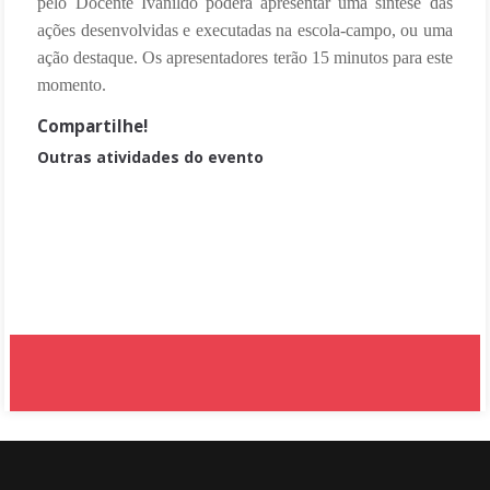
pelo Docente Ivanildo poderá apresentar uma síntese das
ações desenvolvidas e executadas na escola-campo, ou uma
ação destaque. Os apresentadores terão 15 minutos para este
momento.
Compartilhe!
Outras atividades do evento
PIBID Letras Português
Apresentação das ações Subprojeto Matemática
PRP Geografia
Mesa Redonda 02 - PIBID