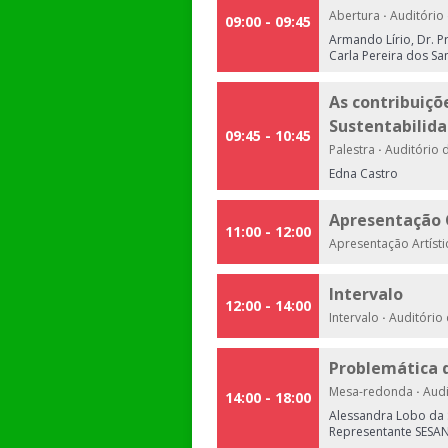
Abertura
·
Auditório 
09:00 - 09:45
Armando Lírio, Dr. P
Carla Pereira dos Sa
As contribuiçõ
Sustentabilida
09:45 - 10:45
Palestra
·
Auditório d
Edna Castro
Apresentação 
11:00 - 12:00
Apresentação Artíst
Intervalo
12:00 - 14:00
Intervalo
·
Auditório 
Problemática d
Mesa-redonda
·
Audi
14:00 - 18:00
Alessandra Lobo da S
Representante SESAN