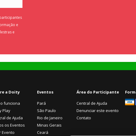
articipantes
formação e
estras e
re a Doity
Eventos
Área do Participante
Form
o funciona
Pará
Central de Ajuda
y Play
São Paulo
Denunciar este evento
ral de Ajuda
Rio de Janeiro
Contato
os os Eventos
Minas Gerais
r Evento
Ceará