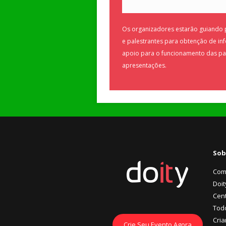
Os organizadores estarão guiando p
e palestrantes para obtenção de in
apoio para o funcionamento das pal
apresentações.
Sob
Com
Doit
Cent
Tod
Cria
Crie Seu Evento Agora