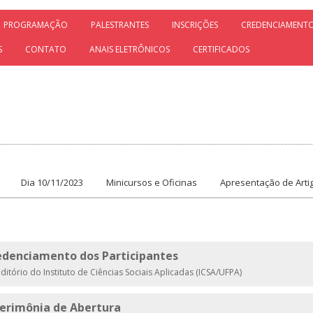
PROGRAMAÇÃO
PALESTRANTES
INSCRIÇÕES
CREDENCIAMENT
S
CONTATO
ANAIS ELETRÔNICOS
CERTIFICADOS
Dia 10/11/2023
Minicursos e Oficinas
Apresentação de Artig
edenciamento dos Participantes
ditório do Instituto de Ciências Sociais Aplicadas (ICSA/UFPA)
Cerimônia de Abertura