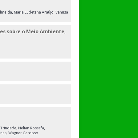
 Almeida, Maria Ludetana Araújo, Vanusa
ões sobre o Meio Ambiente,
 Trindade, Nelian Rossafa,
menes, Wagner Cardoso