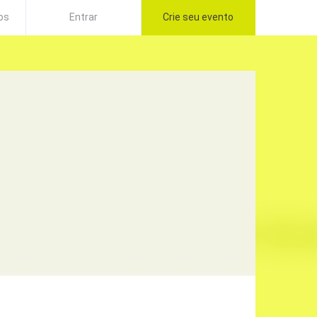
os
Entrar
Crie seu evento