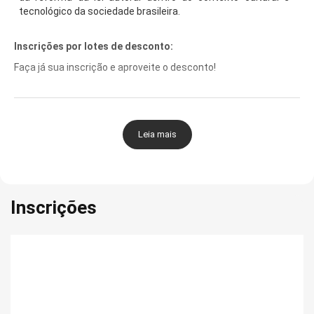
tecnológico da sociedade brasileira.
Inscrições por lotes de desconto:
Faça já sua inscrição e aproveite o desconto!
Lote de desconto 01: até 31 de julho – R$ 60,00
Lote de desconto 02: até 31 de agosto – R$ 70,00
Leia mais
Lote de desconto 03: até 30 de setembro – R$ 80,00
Lote de desconto 04: até 31 de outubro – R$ 90,00
Inscrições