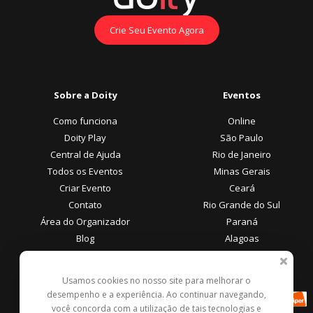
Crie Seu Evento Agora
Sobre a Doity
Eventos
Como funciona
Online
Doity Play
São Paulo
Central de Ajuda
Rio de Janeiro
Todos os Eventos
Minas Gerais
Criar Evento
Ceará
Contato
Rio Grande do Sul
Área do Organizador
Paraná
Blog
Alagoas
Área do Participante
Formas de Pagamento
Usamos cookies no nosso site para melhorar o
desempenho e a experiência. Ao continuar navegando,
Central de Ajuda
você concorda com a utilização de tais tecnologias e