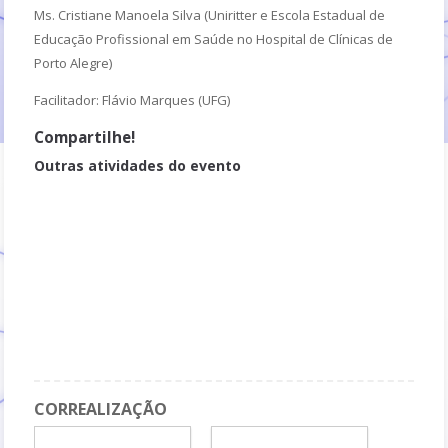
Ms. Cristiane Manoela Silva (Uniritter e Escola Estadual de
Educação Profissional em Saúde no Hospital de Clínicas de
Porto Alegre)
Facilitador: Flávio Marques (UFG)
Compartilhe!
Outras atividades do evento
Palestra - Comunicação e engajamento: relação farmacêutico e
paciente em oncologia
Intervalo
Roda de conversa com especialistas - Tema: Avaliação de exames
laboratoriais aplicada à atuação em Farmácia Clínica
Roda de conversa com especialistas - Tema: Farmacoeconomia
aplicada à Farmácia Clínica
CORREALIZAÇÃO