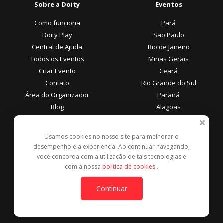
Sobre a Doity
Eventos
Como funciona
Pará
Doity Play
São Paulo
Central de Ajuda
Rio de Janeiro
Todos os Eventos
Minas Gerais
Criar Evento
Ceará
Contato
Rio Grande do Sul
Área do Organizador
Paraná
Blog
Alagoas
Área do Participante
Formas de Pagamento
Usamos cookies no nosso site para melhorar o
desempenho e a experiência. Ao continuar navegando,
Central de Ajuda
você concorda com a utilização de tais tecnologias e
Denunciar este evento
com a nossa
política de cookies
.
Contato
Continuar