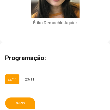
Érika Demachki Aguiar
Programação:
22/11
23/11
07h30