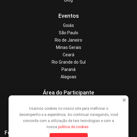
Blog
Eventos
Goiás
São Paulo
Rio de Janeiro
Minas Gerais
Ceará
Rio Grande do Sul
Paraná
Alagoas
Área do Participante
Central de Ajuda
Usamos cookies no nosso site para melhorar o
Denunciar este evento
desempenho e a experiência. Ao continuar navegando, você
Contato
concorda com a utilização de tais tecnologias e com a
nossa
política de cookies
.
Formas de Pagamento