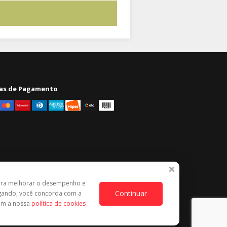
as de Pagamento
ara melhorar o desempenho e
Continuar
egando, você concorda com a
com a nossa
política de cookies
.