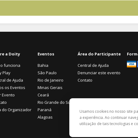
re a Doity
Eventos
Área do Participante
Form
o funciona
Bahia
Central de Ajuda
y Play
São Paulo
Denunciar este evento
ral de Ajuda
Rio de Janeiro
Contato
os os Eventos
Minas Gerais
r Evento
Ceará
tato
Rio Grande do Sul
a do Organizador
Paraná
Usamos cookies no nosso site p
Alagoas
a experiência. Ao continuar nav
utilização de tais tecnologias e 