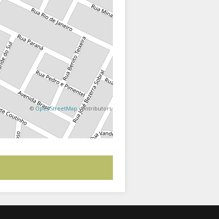
©
OpenStreetMap
contributors