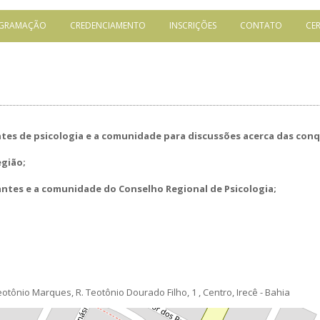
GRAMAÇÃO
CREDENCIAMENTO
INSCRIÇÕES
CONTATO
CE
ntes de psicologia e a comunidade para discussões acerca das conqu
egião;
antes e a comunidade do Conselho Regional de Psicologia;
otônio Marques, R. Teotônio Dourado Filho, 1 , Centro, Irecê - Bahia