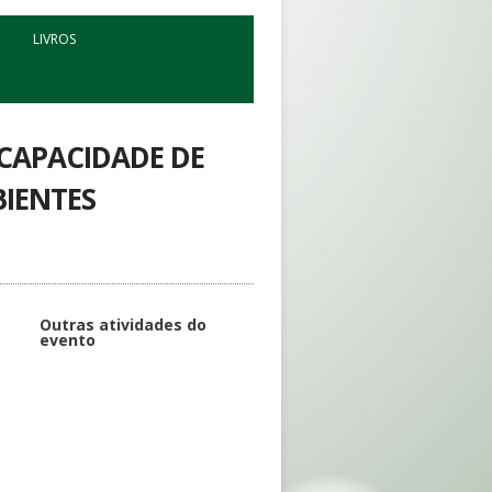
LIVROS
 CAPACIDADE DE
BIENTES
Outras atividades do
evento
APOIO
Mesa redonda 2: Microrganismos
x alimentos
Credenciamento
Mesa redonda 3: Química e
Bioprodutos