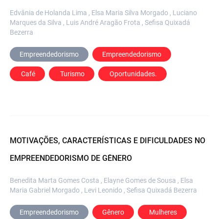
Edvânia de Holanda Lima , Elsa Maria Silva Morgado , Luciano
Marques da Silva , Luis André Aragão Frota , Sefisa Quixadá
Bezerra
Empreendedorismo
Empreendedorismo
 Café
 Turismo
 Oportunidades.
MOTIVAÇÕES, CARACTERÍSTICAS E DIFICULDADES NO
EMPREENDEDORISMO DE GÊNERO
Benedita Marta Gomes Costa , Elayne Gomes de Sousa , Elsa
Maria Gabriel Morgado , Levi Leonido , Sefisa Quixadá Bezerra
Empreendedorismo
Gênero
 Mulheres