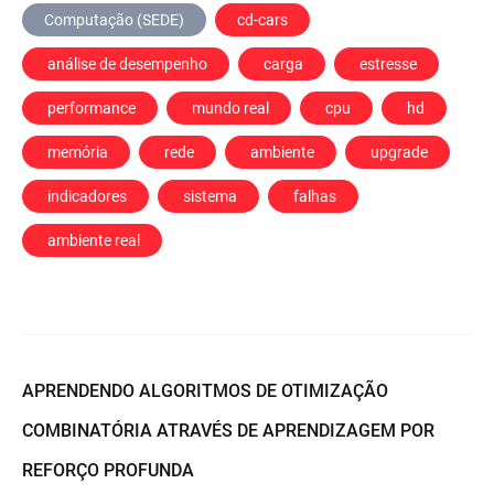
Computação (SEDE)
cd-cars
 análise de desempenho
 carga
 estresse
 performance
 mundo real
 cpu
 hd
 memória
 rede
 ambiente
 upgrade
 indicadores
 sistema
 falhas
 ambiente real
APRENDENDO ALGORITMOS DE OTIMIZAÇÃO
COMBINATÓRIA ATRAVÉS DE APRENDIZAGEM POR
REFORÇO PROFUNDA