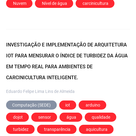
 Nuvem
 Nível de água
 carcinicultura
INVESTIGAÇÃO E IMPLEMENTAÇÃO DE ARQUITETURA
IOT PARA MENSURAR O ÍNDICE DE TURBIDEZ DA ÁGUA
EM TEMPO REAL PARA AMBIENTES DE
CARCINICULTURA INTELIGENTE.
Eduardo Felipe Lima Lins de Almeida
Computação (SEDE)
iot
 arduino
 dojot
 sensor
 água
 qualidade
 turbidez
 transparência
 aquicultura