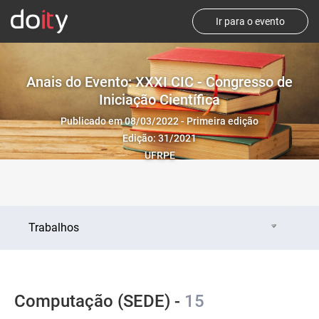
Ir para o evento
Anais do Evento: XXXI CIC - Congresso de
Iniciação Científica
Publicado em 08/03/2022 - Primeira edição
Edição: 31/2021
UFRPE
Trabalhos
Computação (SEDE) -
15