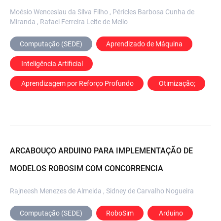
Moésio Wenceslau da Silva Filho , Péricles Barbosa Cunha de
Miranda , Rafael Ferreira Leite de Mello
Computação (SEDE)
Aprendizado de Máquina
 Inteligência Artificial
 Aprendizagem por Reforço Profundo
 Otimização;
ARCABOUÇO ARDUINO PARA IMPLEMENTAÇÃO DE
MODELOS ROBOSIM COM CONCORRÊNCIA
Rajneesh Menezes de Almeida , Sidney de Carvalho Nogueira
Computação (SEDE)
RoboSim
 Arduino