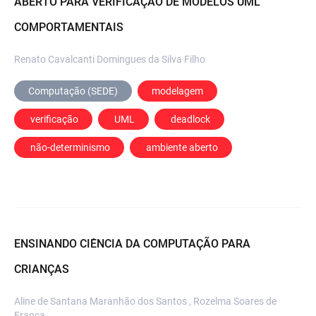
ABERTO PARA VERIFICAÇÃO DE MODELOS UML
COMPORTAMENTAIS
Renato Cavalcanti Domingues da Silva Filho
Computação (SEDE)
modelagem
 verificação
 UML
 deadlock
 não-determinismo
 ambiente aberto
ENSINANDO CIÊNCIA DA COMPUTAÇÃO PARA
CRIANÇAS
Aline de Santana Maranhão dos Santos , Rozelma Soares de
França