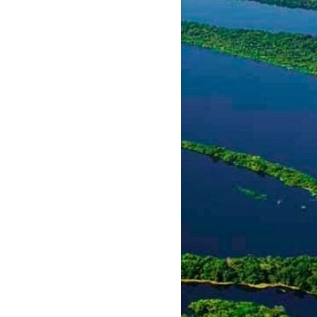
Sequecing) na geração de
matrizes de SNPs (Single
Nucleotide Polymorphism): do
processamento das sequências
brutas à sua aplicação na
resolução de um problema
ambiental