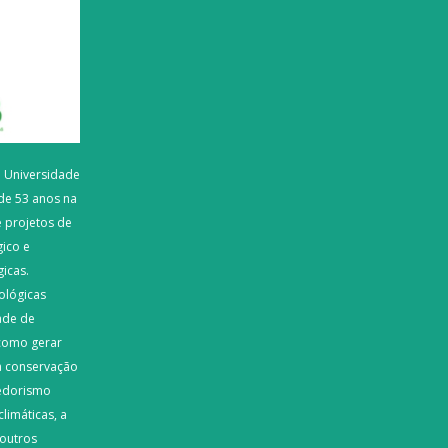
a Universidade
de 53 anos na
 projetos de
ico e
gicas.
ológicas
ade de
como gerar
a conservação
edorismo
limáticas, a
 outros