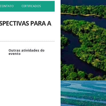
CONTATO
CERTIFICADOS
SPECTIVAS PARA A
Outras atividades do
evento
APOIO
Saúde e Controle Vetorial
Política e ações da SUFRAMA de
Incentivo à Bioeconomia da
Amazônia
Encerramento da Bioamazônia
2023 - XIV Semana Acadêmica do
ICB
O uso do NGS (Next Generation