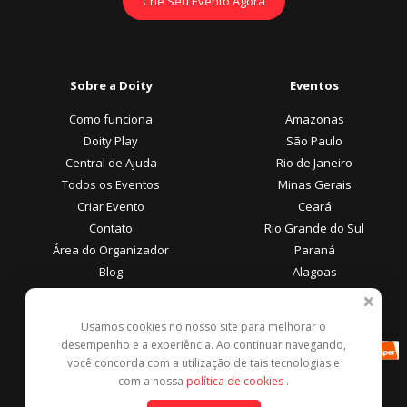
Crie Seu Evento Agora
Sobre a Doity
Eventos
Como funciona
Amazonas
Doity Play
São Paulo
Central de Ajuda
Rio de Janeiro
Todos os Eventos
Minas Gerais
Criar Evento
Ceará
Contato
Rio Grande do Sul
Área do Organizador
Paraná
Blog
Alagoas
Área do Participante
Formas de Pagamento
Usamos cookies no nosso site para melhorar o
desempenho e a experiência. Ao continuar navegando,
Central de Ajuda
você concorda com a utilização de tais tecnologias e
Denunciar este evento
com a nossa
política de cookies
.
Contato