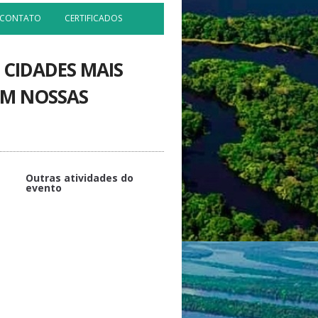
CONTATO
CERTIFICADOS
 CIDADES MAIS
EM NOSSAS
Outras atividades do
evento
APOIO
Talk #SEMPREUFAM: Mobilidade
acadêmica
Talk #SEMPREUFAM - Indústria
Técnicas de Morfologia e
Anatomia Vegetal voltadas para o
ensino básico.
Talk #SEMPREUFAM - Pós-