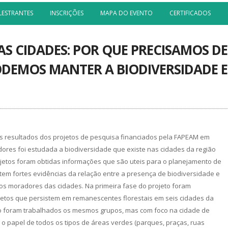
LESTRANTES
INSCRIÇÕES
MAPA DO EVENTO
CERTIFICADOS
AS CIDADES: POR QUE PRECISAMOS DE
ODEMOS MANTER A BIODIVERSIDADE 
s resultados dos projetos de pesquisa financiados pela FAPEAM em
ores foi estudada a biodiversidade que existe nas cidades da região
jetos foram obtidas informações que são uteis para o planejamento de
stem fortes evidências da relação entre a presença de biodiversidade e
os moradores das cidades. Na primeira fase do projeto foram
setos que persistem em remanescentes florestais em seis cidades da
eto foram trabalhados os mesmos grupos, mas com foco na cidade de
o papel de todos os tipos de áreas verdes (parques, praças, ruas