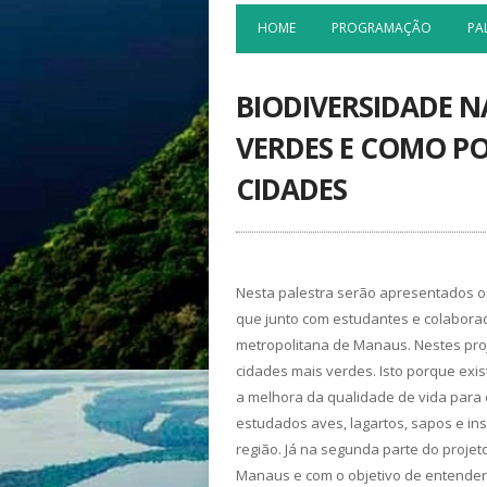
HOME
PROGRAMAÇÃO
PA
BIODIVERSIDADE N
VERDES E COMO P
CIDADES
Nesta palestra serão apresentados o
que junto com estudantes e colaborad
metropolitana de Manaus. Nestes pro
cidades mais verdes. Isto porque exi
a melhora da qualidade de vida para 
estudados aves, lagartos, sapos e in
região. Já na segunda parte do proj
Manaus e com o objetivo de entender 