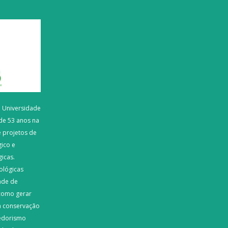
a Universidade
de 53 anos na
 projetos de
ico e
gicas.
ológicas
ade de
como gerar
a conservação
edorismo