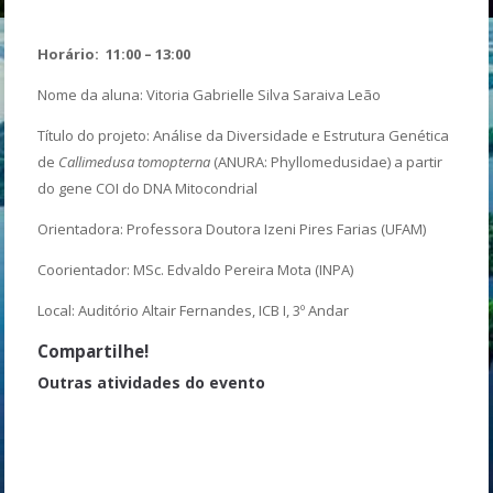
Horário: 11:00 – 13:00
Nome da aluna: Vitoria Gabrielle Silva Saraiva Leão
Título do projeto: Análise da Diversidade e Estrutura Genética
de
Callimedusa tomopterna
(ANURA: Phyllomedusidae) a partir
do gene COI do DNA Mitocondrial
Orientadora: Professora Doutora Izeni Pires Farias (UFAM)
Coorientador: MSc. Edvaldo Pereira Mota (INPA)
Local: Auditório Altair Fernandes, ICB I, 3º Andar
Compartilhe!
Outras atividades do evento
Direitos e Deveres do Profissional Biólogo
Prática em cultura de células: Viabilidade Celular
Como transformar suas redes sociais em uma vitrine científica