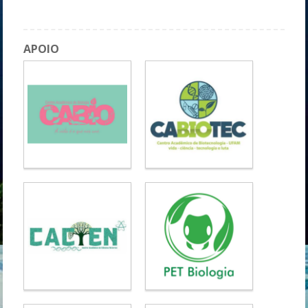
Anatomia e fisiologia cardiovascular: suporte de vida (SBV)
APOIO