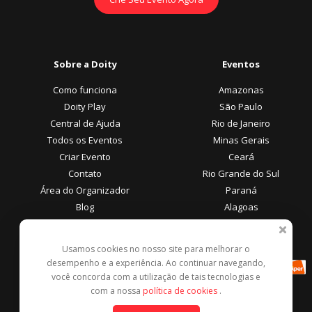
Sobre a Doity
Eventos
Como funciona
Amazonas
Doity Play
São Paulo
Central de Ajuda
Rio de Janeiro
Todos os Eventos
Minas Gerais
Criar Evento
Ceará
Contato
Rio Grande do Sul
Área do Organizador
Paraná
Blog
Alagoas
Área do Participante
Formas de Pagamento
Usamos cookies no nosso site para melhorar o
desempenho e a experiência. Ao continuar navegando,
Central de Ajuda
você concorda com a utilização de tais tecnologias e
Denunciar este evento
com a nossa
política de cookies
.
Contato