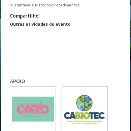
Sustentáveis; Métodos/procedimentos.
Compartilhe!
Outras atividades do evento
Morfologia externa e capacidade regenerativa das arraias de
água doce
Anatomia e fisiologia cardiovascular: suporte de vida (SBV)
Aprendendo a empreender (turma 2)
Mostra Acadêmica do ICB 2023
APOIO