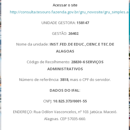
Acessar o site
http://consulta.tesouro.fazenda.gov.br/gru_novosite/gru_simples.a
UNIDADE GESTORA:
158147
GESTÃO:
26402
Nome da unidade:
INST.FED.DE EDUC.,CIE
N
C.E TEC.
DE
ALAGOAS
Código de Recolhimento:
28830-6
SERVIÇOS
ADMINISTRATIVOS
Número de referência:
3818
, mais o CPF do servidor.
DADOS DO IFAL:
CNPJ:
10.825.373/0001-55
ENDEREÇO: Rua Odilon Vasconcelos, nº 103. Jatiúca. Maceió.
Alagoas. CEP 57035-660.