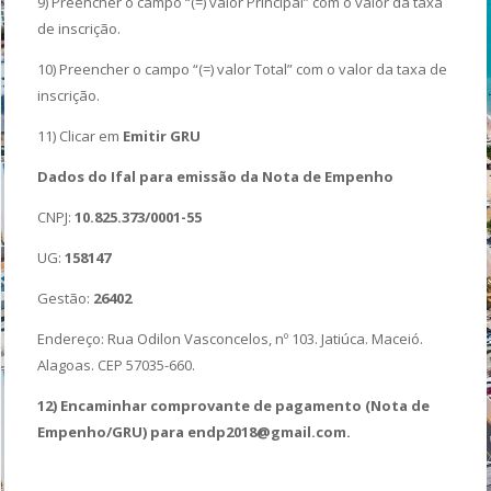
9) Preencher o campo “(=) valor Principal” com o valor da taxa
de inscrição.
10) Preencher o campo “(=) valor Total” com o valor da taxa de
inscrição.
11) Clicar em
Emitir GRU
Dados do Ifal para emissão da Nota de Empenho
CNPJ:
10.825.373/0001-55
UG:
158147
Gestão:
26402
Endereço: Rua Odilon Vasconcelos, nº 103. Jatiúca. Maceió.
Alagoas. CEP 57035-660.
12) Encaminhar comprovante de pagamento (Nota de
Empenho/GRU) para endp2018@gmail.com.