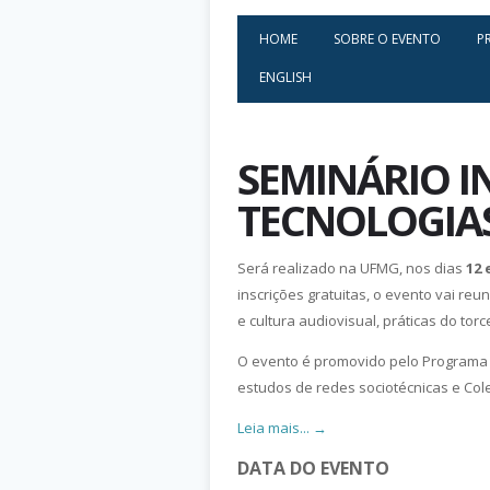
HOME
SOBRE O EVENTO
P
ENGLISH
SEMINÁRIO I
TECNOLOGIA
Será realizado na UFMG, nos dias
12 
inscrições gratuitas, o evento vai re
e cultura audiovisual, práticas do torc
O evento é promovido pelo Programa
estudos de redes sociotécnicas e Col
Leia mais... →
DATA DO EVENTO