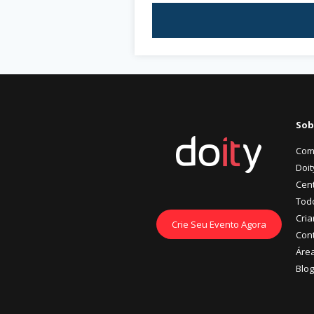
Sob
Com
Doit
Cent
Tod
Cria
Crie Seu Evento Agora
Con
Áre
Blog