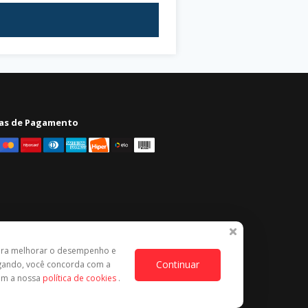
as de Pagamento
ara melhorar o desempenho e
Continuar
egando, você concorda com a
com a nossa
política de cookies
.