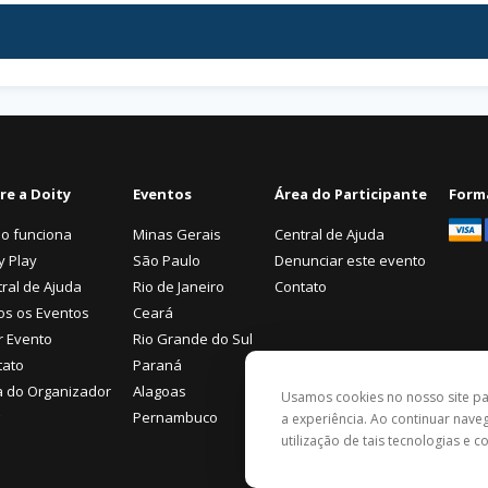
re a Doity
Eventos
Área do Participante
Form
o funciona
Minas Gerais
Central de Ajuda
y Play
São Paulo
Denunciar este evento
ral de Ajuda
Rio de Janeiro
Contato
os os Eventos
Ceará
r Evento
Rio Grande do Sul
tato
Paraná
a do Organizador
Alagoas
Usamos cookies no nosso site p
Pernambuco
a experiência. Ao continuar nav
utilização de tais tecnologias e 