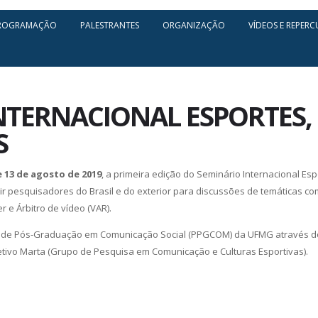
ROGRAMAÇÃO
PALESTRANTES
ORGANIZAÇÃO
VÍDEOS E REPERC
NTERNACIONAL ESPORTES, 
S
e 13 de agosto de 2019
, a primeira edição do Seminário Internacional Es
unir pesquisadores do Brasil e do exterior para discussões de temáticas co
er e Árbitro de vídeo (VAR).
 de Pós-Graduação em Comunicação Social (PPGCOM) da UFMG através do
etivo Marta (Grupo de Pesquisa em Comunicação e Culturas Esportivas).