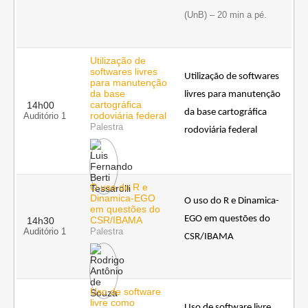
(UnB) – 20 min a pé.
Utilização de
softwares livres
Utilização de softwares 
para manutenção
da base
livres para manutenção 
cartográfica
14h00
da base cartográfica 
rodoviária federal
Auditório 1
Palestra
rodoviária federal
O uso do R e
Dinamica-EGO
O uso do R e Dinamica-
em questões do
EGO em questões do 
CSR/IBAMA
14h30
Auditório 1
Palestra
CSR/IBAMA
Uso de software
livre como
Uso de software livre 