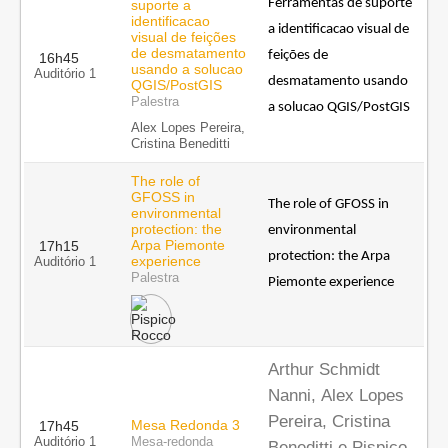
Ferramentas de suporte 
suporte a
identificacao
a identificacao visual de 
visual de feições
de desmatamento
feições de 
16h45
usando a solucao
Auditório 1
desmatamento usando 
QGIS/PostGIS
Palestra
a solucao QGIS/PostGIS
Alex Lopes Pereira,
Cristina Beneditti
The role of
GFOSS in
The role of GFOSS in 
environmental
protection: the
environmental 
Arpa Piemonte
17h15
protection: the Arpa 
experience
Auditório 1
Palestra
Piemonte experience
Arthur Schmidt
Nanni, Alex Lopes
Pereira, Cristina
Mesa Redonda 3
17h45
Auditório 1
Mesa-redonda
Beneditti e Pispico