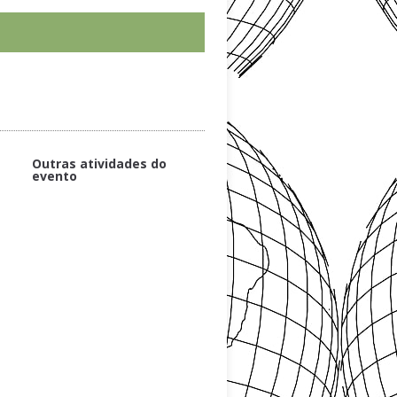
Outras atividades do
evento
REALIZAÇÃO
Opening Session
Mini-Course 1
Keynote Speaker Porf. Dr. Carl
Steinitz
Coffe Break