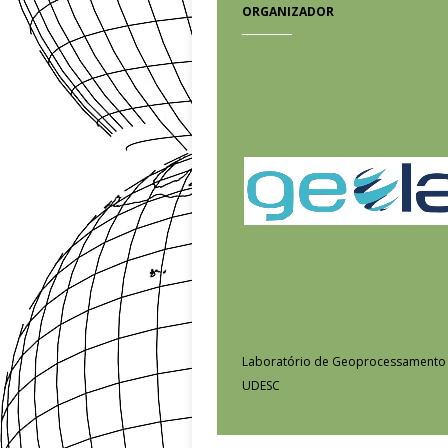
ORGANIZADOR
Laboratório de Geoprocessamento 
UDESC