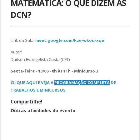
MATEMÁTICA: O QUE DIZEM AS
DCN?
Link da Sala:
meet.google.com/kze-wkou-xqe
Autor:
Dailson Evangelista Costa (UFT)
Sexta-feira - 13/08 - 8h às 11h - Minicurso 3
CLIQUE AQUI E VEJA A
PROGRAMAÇÃO COMPLETA
DE
TRABALHOS E MINICURSOS
Compartilhe!
Outras atividades do evento
GD04. Estágio supervisionado e os desafios da iniciação à
docência
Mesa de Abertura