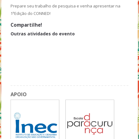
Prepare seu trabalho de pesquisa e venha apresentar na
1ªEdição do CONNED!
Compartilhe!
Outras atividades do evento
AC - 1ºDIA
Abertura da Visitação a Feira de Expositores
Credenciamento
Palestra: As interferências e a Interface do Ensino EAD no Ensino
Superior Brasileiro
APOIO