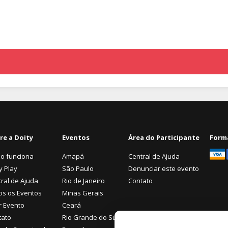
re a Doity
Eventos
Área do Participante
Form
o funciona
Amapá
Central de Ajuda
y Play
São Paulo
Denunciar este evento
ral de Ajuda
Rio de Janeiro
Contato
os os Eventos
Minas Gerais
r Evento
Ceará
tato
Rio Grande do Sul