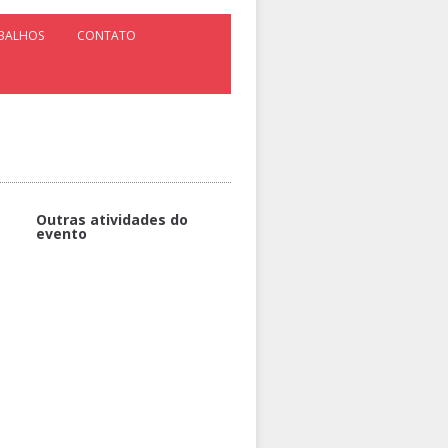
ABALHOS
CONTATO
Outras atividades do
evento
Apresentação de trabalhos
Meu aluno precisa de mim, e
agora? Noções de adaptabilidade
de materiais didáticos (livro e
avaliação) para alunos autistas.
Maratona de Inovação:
Implantação de Práticas de
Alfabetização Científica Através