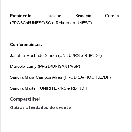
Presidenta
: Luciane Bisognin Ceretta
(PPGSCol/UNESC/SC e Reitora da UNESC)
Conferencistas:
Janaína Machado Sturza (UNIJUÍ/RS e RBPJDH)
Marcelo Lamy (PPGD/UNISANTA/SP)
Sandra Mara Campos Alves (PRODISA/FIOCRUZ/DF)
Sandra Martini (UNIRITER/RS e RBPJDH)
Compartilhe!
Outras atividades do evento
Painel 3: ESTADO, CONSTITUCIONALISMO E DIREITOS HUMANOS
NA AMÉRICA LATINA
Painel de Abertura do Evento: DIREITOS HUMANOS, CIDADANIA E