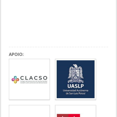
PROCESSOS DEMOCRÁTICOS NA AMÉRICA LATINA
Painel GT CLACSO: CRÍTICA JURÍDICA E CONFLITOS
SOCIOPOLÍTICOS NA AMÉRICA LATINA
Painel Rede de Pesquisa em Republicanismo, Cidadania e
Jurisdição Tema: REPUBLICANISMO, CIDADANIA E JURISDIÇÃO:
REFLEXÕES PARADIGMÁTICAS
APOIO: