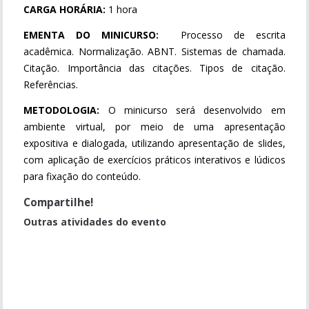
CARGA HORÁRIA:
1 hora
EMENTA DO MINICURSO:
Processo de escrita
acadêmica. Normalização. ABNT. Sistemas de chamada.
Citação. Importância das citações. Tipos de citação.
Referências.
METODOLOGIA:
O minicurso será desenvolvido em
ambiente virtual, por meio de uma apresentação
expositiva e dialogada, utilizando apresentação de slides,
com aplicação de exercícios práticos interativos e lúdicos
para fixação do conteúdo.
Compartilhe!
Outras atividades do evento
GT: POLÍTICAS PÚBLICAS E MEIO AMBIENTE; GT: POLÍTICAS
PÚBLICAS E TECNOLOGIA DA INFORMAÇÃO
Quadro de Problemas de Políticas Públicas
O Uso da Inteligência Artificial Generativa como Estratégia de