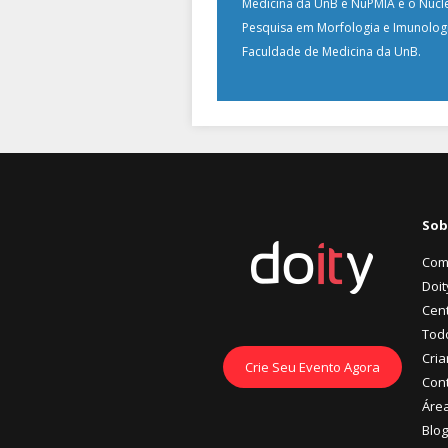
Medicina da UnB e NuPMIA é o Núcl
Pesquisa em Morfologia e Imunolog
Faculdade de Medicina da UnB.
Sob
Com
Doit
Cent
Tod
Cria
Crie Seu Evento Agora
Con
Áre
Blog