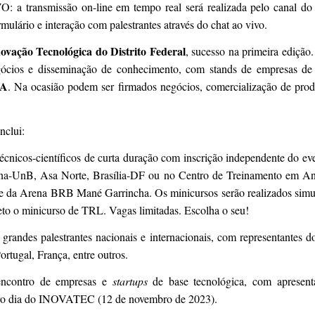
transmissão on-line em tempo real será realizada pelo canal d
mulário e interação com palestrantes através do chat ao vivo.
novação Tecnológica do Distrito Federal
, sucesso na primeira ediçã
egócios e disseminação de conhecimento, com stands de empresas de 
TA
. Na ocasião podem ser firmados negócios, comercialização de produ
clui:
técnicos-científicos de curta duração com inscrição independente do eve
ina-UnB, Asa Norte, Brasília-DF ou no Centro de Treinamento em A
e da Arena BRB Mané Garrincha. Os minicursos serão realizados simu
to o minicurso de TRL. Vagas limitadas. Escolha o seu!
 grandes palestrantes nacionais e internacionais, com representantes d
ortugal, França, entre outros.
encontro de empresas e
startups
de base tecnológica, com apresent
eiro dia do INOVATEC (12 de novembro de 2023).