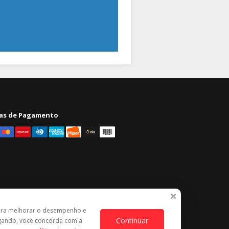
as de Pagamento
ara melhorar o desempenho e
Continuar
egando, você concorda com a