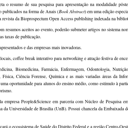
eta o resumo de sua pesquisa para apresentação na modalidade pôster 
o publicados na forma de Anais (
Book Abstract
) em uma edição especia
a revista da Bioprospectum Open Access publishing indexada na bibliot
om resumos aceitos ao evento, poderão submeter artigos no sistema nor
as taxas de publicação.
apresentados e das empresas mais inovadoras.
locais, coffee break interativo para networking e atração festiva de enc
icina, Biomedicina, Farmácia, Enfermagem, Odontologia, Nutrição, B
 Física, Ciência Forense, Química e as mais variadas áreas da Inform
 é uma oportunidade para alunos do ensino médio, como estímulo à part
orismo.
 empresa People&Science em parceria com Núcleo de Pesquisa em 
 da Universidade de Brasília (UnB). Possui chancela da Embaixada d
ará o ecossistema de Saúde do Distrito Federal e a região Centro-Oes