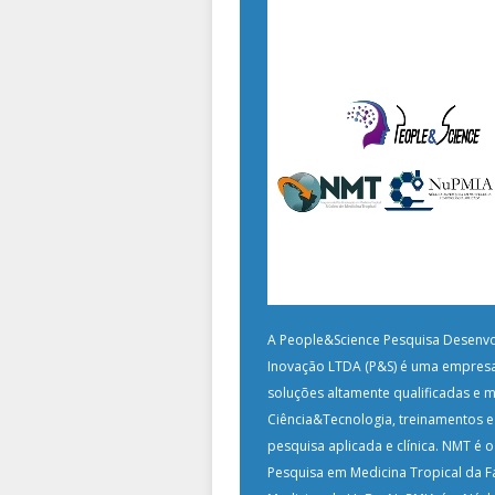
A People&Science Pesquisa Desenvo
Inovação LTDA (P&S) é uma empres
soluções altamente qualificadas e 
Ciência&Tecnologia, treinamentos 
pesquisa aplicada e clínica. NMT é 
Pesquisa em Medicina Tropical da 