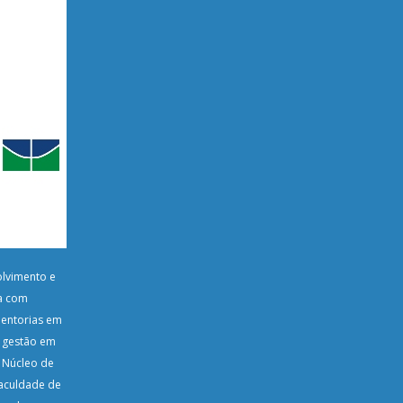
lvimento e
a com
mentorias em
e gestão em
o Núcleo de
Faculdade de