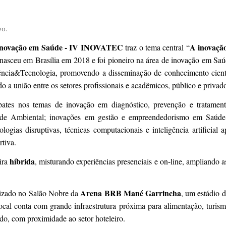
vo.
 Inovação em Saúde - IV INOVATEC
A inovaçã
traz o tema central “
 nasceu em Brasília em 2018 e foi pioneiro na área de inovação em Saú
ncia&Tecnologia, promovendo a disseminação de conhecimento cientí
 a união entre os setores profissionais e acadêmicos, público e privado,
bates nos temas de inovação em diagnóstico, prevenção e tratament
de Ambiental; inovações em gestão e empreendedorismo em Saúde; 
ologias disruptivas, técnicas computacionais e inteligência artificia
tiva.
híbrida
ira
, misturando experiências presenciais e on-line, ampliando a
Arena BRB Mané Garrincha
izado no Salão Nobre da
, um estádio d
ocal conta com grande infraestrutura
próxima para alimentação, turismo
do, com proximidade ao setor hoteleiro.