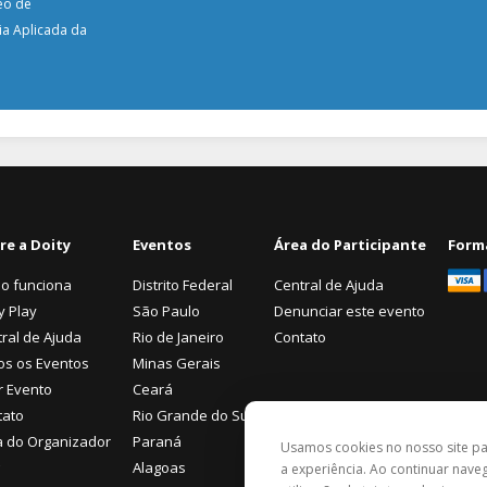
eo de
ia Aplicada da
re a Doity
Eventos
Área do Participante
Form
o funciona
Distrito Federal
Central de Ajuda
y Play
São Paulo
Denunciar este evento
ral de Ajuda
Rio de Janeiro
Contato
os os Eventos
Minas Gerais
r Evento
Ceará
tato
Rio Grande do Sul
a do Organizador
Paraná
Usamos cookies no nosso site p
Alagoas
a experiência. Ao continuar nav